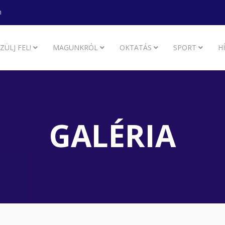
m
ZÜLJ FEL!
MAGUNKRÓL
OKTATÁS
SPORT
H
GALÉRIA