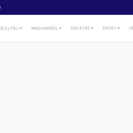
m
ZÜLJ FEL!
MAGUNKRÓL
OKTATÁS
SPORT
H