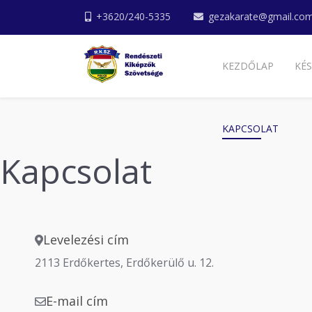
+3620/240-5335
gezakarate@gmail.co
KEZDŐLAP
KÉS
KAPCSOLAT
Kapcsolat
Levelezési cím
2113 Erdőkertes, Erdőkerülő u. 12.
E-mail cím