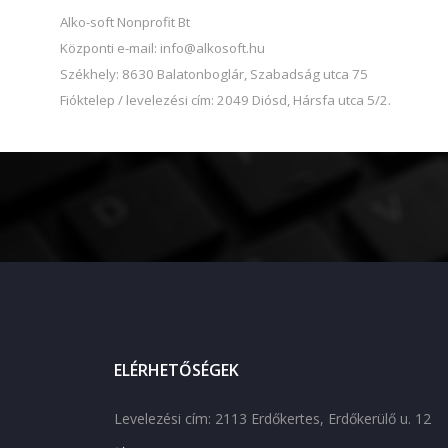
Alko-soft Nonprofit Bt
Központi e-mail: info@alkosoft.hu
Székhely: 8630 Balatonboglár, Szabadság utca 75
Fióktelep / levelezési cím: 2049 Diósd, Hársfa utca 5/2.
ELÉRHETŐSÉGEK
Levelezési cím: 2113 Erdőkertes, Erdőkerülő u. 12