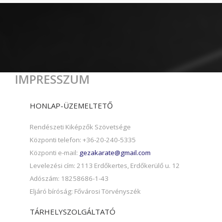
IMPRESSZUM
HONLAP-ÜZEMELTETŐ
Rendészeti Kiképzők Szövetsége
Központi telefon: +36-20-240-5335
Központi e-mail:
gezakarate@gmail.com
Levelezési cím: 2113 Erdőkertes, Erdőkerülő u. 12
Adószám: 18258686-1-43
Eljáró bíróság: Fővárosi Törvényszék
TÁRHELYSZOLGÁLTATÓ