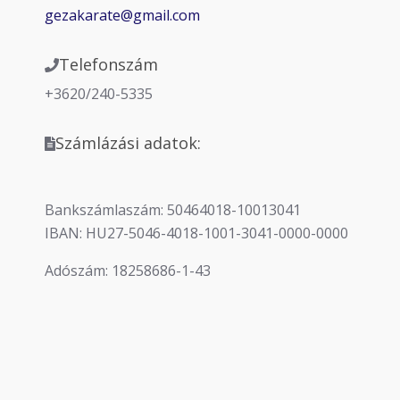
gezakarate@gmail.com
Telefonszám
+3620/240-5335
Számlázási adatok:
Bankszámlaszám: 50464018-10013041
IBAN: HU27-5046-4018-1001-3041-0000-0000
Adószám: 18258686-1-43