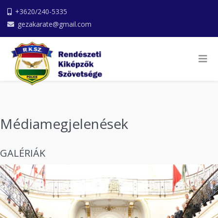
+3620/240-5335
gezakarate@gmail.com
Médiamegjelenések
GALÉRIÁK